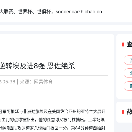
世界杯、世俱杯，soccer.caizhichao.cn
境逆转埃及进8强 恩佐绝杀
2:05:36 | 来源：网易体育
冕冠军阿根廷与非洲劲旅埃及在美国佐治亚州的亚特兰大展开
西主罚的点球被扑出，他的任意球又被门柱挡出。上半场埃
9分钟梅西助攻罗梅罗头球破门扳回一分。第84分钟梅西抽射