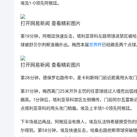
埃及1-0领先阿根廷。
打开网易新闻 查看精彩图片
第19分钟，阿根廷快速反击，塔利亚菲科左路带球进禁区被哈
球被舒贝尔判断准确扑出。梅西本届
世界杯
已经踢丢两个点球
打开网易新闻 查看精彩图片
第28分钟，德保罗右路传中，麦卡利斯特门前近距离甩头攻
第31分钟，梅西离门25米开外主罚的任意球绕过人墙兜出弧
踢高。1分钟后，塔利亚菲科禁区左侧横传，门前阿尔瓦雷斯
点塔利亚菲科的甩头攻门稍偏。埃及上半场1-0领先阿根廷。
下半场易边再战，阿根廷没有换人，埃及队法特希替换受伤的
尔得到。第58分钟，埃及快速反击，哈桑右路抢断带球突破