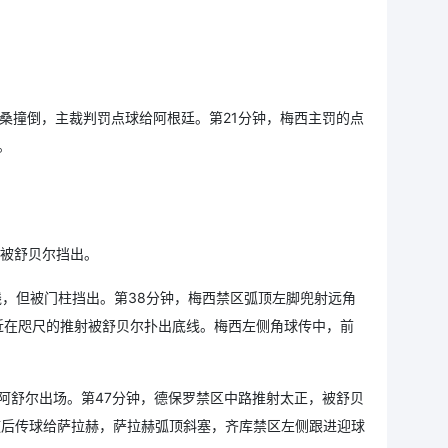
桑撞倒，主裁判罚点球给阿根廷。第21分钟，梅西主罚的点
。
门被舒贝尔挡出。
线，但被门柱挡出。第38分钟，梅西禁区弧顶左脚兜射远角
近在咫尺的推射被舒贝尔扑出底线。梅西左侧角球传中，前
阿舒尔出场。第47分钟，德保罗禁区中路推射太正，被舒贝
随后传球给萨拉赫，萨拉赫弧顶斜塞，齐库禁区左侧跟进迎球