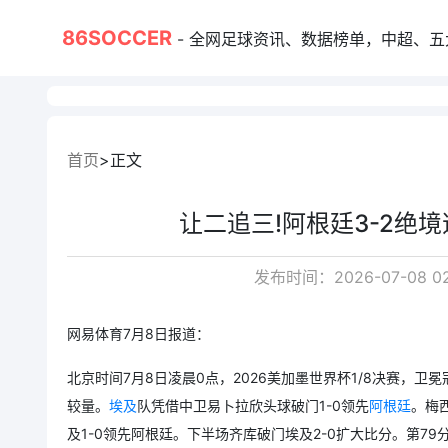
86SOCCER
- 全网足球资讯、数据榜单，中超、五大联赛、
首页
正文
让二追三!阿根廷3-2绝
发布时间：2026-07-08 0
网易体育7月8日报道：
北京时间7月8日凌晨0点，2026美加墨
世界杯
1/8决赛，卫
较量。
埃及
队凭借中卫易卜拉欣头球破门1-0领先
阿根廷
。梅
及1-0领先阿根廷。下半场齐库破门埃及2-0扩大比分。第7