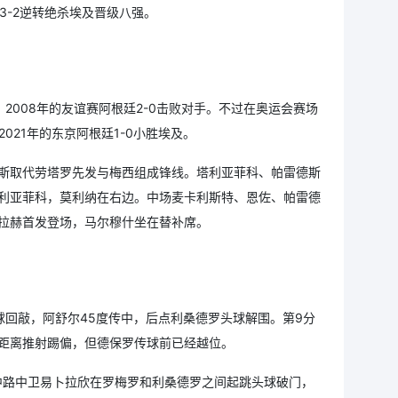
3-2逆转绝杀埃及晋级八强。
2008年的友谊赛阿根廷2-0击败对手。不过在奥运会赛场
2021年的东京阿根廷1-0小胜埃及。
斯取代劳塔罗先发与梅西组成锋线。塔利亚菲科、帕雷德斯
利亚菲科，莫利纳在右边。中场麦卡利斯特、恩佐、帕雷德
拉赫首发登场，马尔穆什坐在替补席。
球回敲，阿舒尔45度传中，后点利桑德罗头球解围。第9分
距离推射踢偏，但德保罗传球前已经越位。
中路中卫易卜拉欣在罗梅罗和利桑德罗之间起跳头球破门，