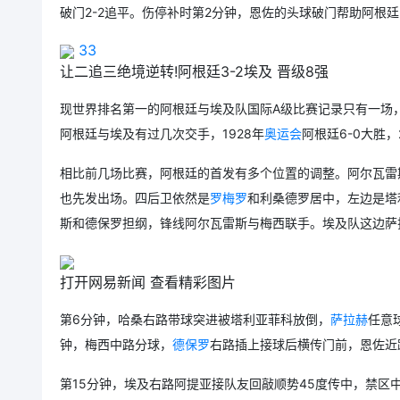
破门2-2追平。伤停补时第2分钟，恩佐的头球破门帮助阿根廷
33
让二追三绝境逆转!阿根廷3-2埃及 晋级8强
现世界排名第一的阿根廷与埃及队国际A级比赛记录只有一场，
阿根廷与埃及有过几次交手，1928年
奥运会
阿根廷6-0大胜，
相比前几场比赛，阿根廷的首发有多个位置的调整。阿尔瓦雷
也先发出场。四后卫依然是
罗梅罗
和利桑德罗居中，左边是塔
斯和
德保罗
担纲，锋线阿尔瓦雷斯与梅西联手。埃及队这边萨
打开网易新闻 查看精彩图片
第6分钟，哈桑右路带球突进被塔利亚菲科放倒，
萨拉赫
任意
钟，梅西中路分球，
德保罗
右路插上接球后横传门前，恩佐近
第15分钟，埃及右路阿提亚接队友回敲顺势45度传中，禁区