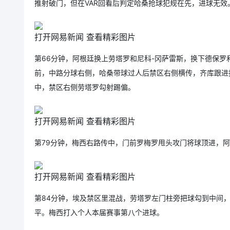
推射破门，但在VAR回看后判定哈桑抢球犯规在先，进球无效
打开网易新闻 查看精彩图片
第66分钟，阿根廷换上劳塔罗和尼科-冈萨雷斯，换下德保罗
前，中路分球右侧，哈桑带球过人后禁区右侧横传，齐库跟进抽
中，禁区右侧劳塔罗勾射踢偏。
打开网易新闻 查看精彩图片
第79分钟，梅西右路传中，门前罗梅罗甩头攻门将球顶进，阿
打开网易新闻 查看精彩图片
第84分钟，埃及禁区里混战，劳塔罗左门柱旁把球勾到中间，
平。梅西打入个人本届赛事第八个进球。