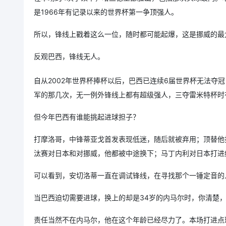
是1966年有记录以来的世界杯第一争顶强人。
所以，锋线上戳着这么一位，随时都可能起爆，这是挪威的最
反观巴西，锋线无人。
自从2002年世界杯捧杯以后，巴西已连续6届世界杯无法夺
军的那几次，无一例外锋线上都有超级强人，三夺雷米特杯时有
但今年巴西有谁能挑起进球担子？
打摩洛哥，中锋蒂亚戈首发表现低迷，随后就被弃用；顶替他
汰赛对日本和对挪威，他都被中途换下；马丁内利对日本打进
可以看到，安切洛蒂一直在调试锋线，在寻找那个一锤定音的
当巴西迫切需要进球，换上的却是34岁的内马尔时，你清楚
责任当然不在内马尔，他在这个年龄已经尽力了。本场打进点球