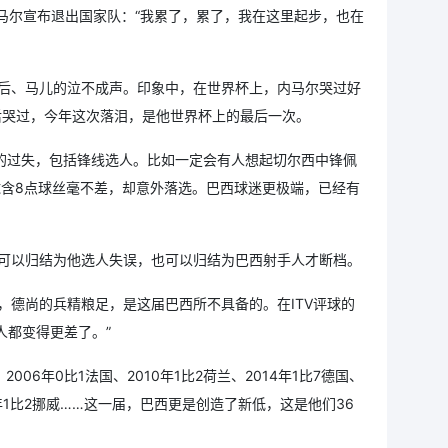
内马尔宣布退出国家队：“我累了，累了，我在这里起步，也在
后、马儿的泣不成声。印象中，在世界杯上，内马尔哭过好
后哭过，今年这次落泪，是他世界杯上的最后一次。
蒂的过失，包括锋线选人。比如一定会有人想起切尔西中锋佩
球含8点球丝毫不差，却意外落选。巴西球迷更极端，已经有
可以归结为他选人失误，也可以归结为巴西射手人才断档。
，德尚的兵精粮足，是这届巴西所不具备的。在ITV评球的
人都变得更差了。”
6年0比1法国、2010年1比2荷兰、2014年1比7德国、
26年1比2挪威……这一届，巴西更是创造了新低，这是他们36