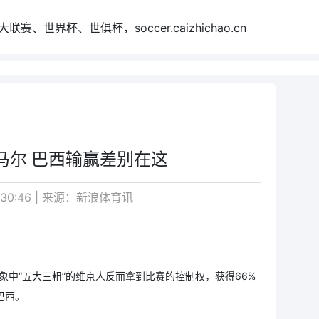
世界杯、世俱杯，soccer.caizhichao.cn
马尔 巴西输赢差别在这
:30:46 | 来源：新浪体育讯
象中“五大三粗”的维京人反而拿到比赛的控制权，获得66%
巴西。