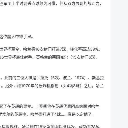
桑巴军团上半时罚丢点球颇为可惜，但从双方展现的战斗力，
这位魔人中锋手里。
界杯至今，哈兰德18次射门打进7球，转化率高达39%。
86世界杯最佳射手、英格兰的莱因克尔（15次射门6球、
，此前的三位大神是：拉托（5次、波兰、1974）、斯基拉
0）。另外，继1970年的轰炸机穆勒（头4场8球）之后，哈兰
起了在英超的噩梦。上赛季他在英超代表阿森纳面对哈兰
里埃尔的英超中，哈兰德打进了4球……真是吃定他了。
届世界杯，哈兰德在18次争顶中胜出14次，成功率78%，