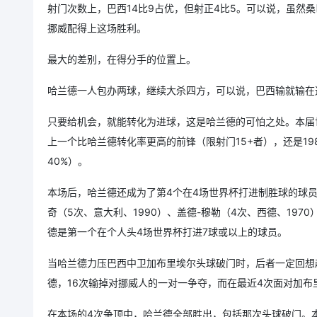
射门次数上，巴西14比9占优，但射正4比5。可以说，虽然
挪威配得上这场胜利。
最大的差别，在得分手的位置上。
哈兰德一人包办两球，继续大杀四方，可以说，巴西输就输在
只要给机会，就能转化为进球，这是哈兰德的可怕之处。本届世
上一个比哈兰德转化率更高的前锋（限射门15+者），还是19
40%）。
本场后，哈兰德还成为了第4个在4场世界杯打进制胜球的球员
奇（5次、意大利、1990）、盖德-穆勒（4次、西德、197
德是第一个在个人头4场世界杯打进7球或以上的球员。
当哈兰德力压巴西中卫加布里埃尔头球破门时，后者一定回想
德，16次输掉对挪威人的一对一争夺，而在最近4次面对加布
在本场的4次争顶中，哈兰德全部胜出，包括那次头球破门。本