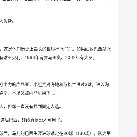
大优势。
冠，这是他们历史上最长的世界杯冠军荒。如果细数巴西拿冠
球王贝利、1994年有罗马里奥、2002年有大罗。
打主力的库尼亚，小组赛对海地和苏格兰进过3球，进入淘
绝杀，本场又被内马尔换下……
人，但却一直没有找到固定人选。
，这届巴西，锋线真是没人可用了。
后，马儿的巴西生涯进球锁定在80球（130场），队史第