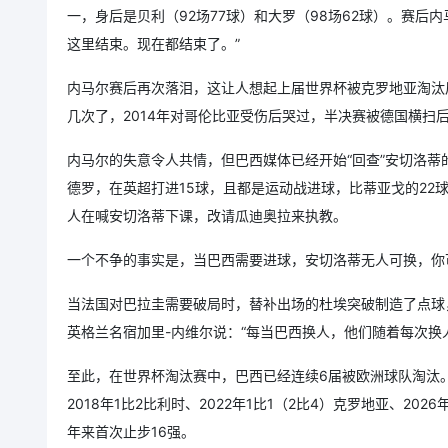
一，身后是贝利（92场77球）和大罗（98场62球）。赛后
这里结束。现在都结束了。”
内马尔赛后再次落泪，这让人想起上届世界杯被克罗地亚淘汰
几次了，2014年对哥伦比亚受伤后哭过，半决赛被德国横扫
内马尔的失意令人共情，但巴西媒体已经开始“回查”安切洛
德罗，在英超打进15球，且都是运动战进球，比蒂亚戈的22
人在喊安切洛蒂下课，改请瓜迪奥拉来执教。
一个不争的事实是，当巴西需要进球，安切洛蒂无人可换，你
当法国对巴拉圭需要破局时，替补出场的杜埃突破制造了点球
英格兰名宿加里-内维尔说：“每当巴西换人，他们随着每次换
至此，在世界杯淘汰赛中，巴西已经连续6届被欧洲球队淘汰。200
2018年1比2比利时、2022年1比1（2比4）克罗地亚、20
年来首次止步16强。