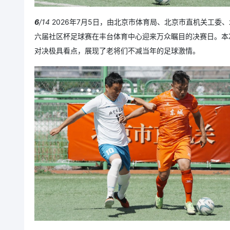
6
/14
2026年7月5日，由北京市体育局、北京市直机关工委
六届社区杯足球赛在丰台体育中心迎来万众瞩目的决赛日。本
对决极具看点，展现了老将们不减当年的足球激情。