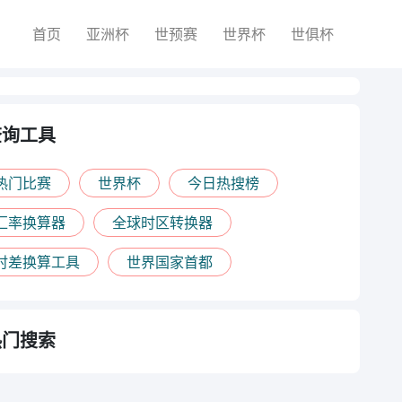
首页
亚洲杯
世预赛
世界杯
世俱杯
查询工具
热门比赛
世界杯
今日热搜榜
汇率换算器
全球时区转换器
时差换算工具
世界国家首都
热门搜索