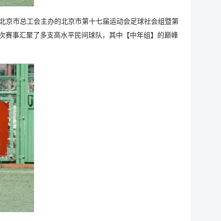
、北京市总工会主办的北京市第十七届运动会足球社会组暨第
次赛事汇聚了多支高水平民间球队，其中【中年组】的巅峰