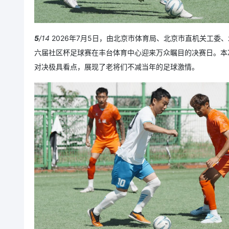
5
/14
2026年7月5日，由北京市体育局、北京市直机关工委
六届社区杯足球赛在丰台体育中心迎来万众瞩目的决赛日。本
对决极具看点，展现了老将们不减当年的足球激情。