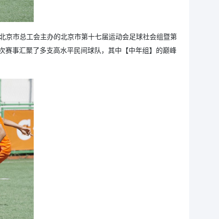
、北京市总工会主办的北京市第十七届运动会足球社会组暨第
次赛事汇聚了多支高水平民间球队，其中【中年组】的巅峰