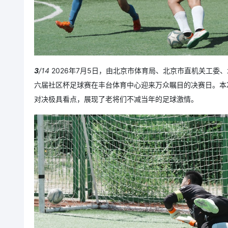
3
/14
2026年7月5日，由北京市体育局、北京市直机关工委
六届社区杯足球赛在丰台体育中心迎来万众瞩目的决赛日。本
对决极具看点，展现了老将们不减当年的足球激情。