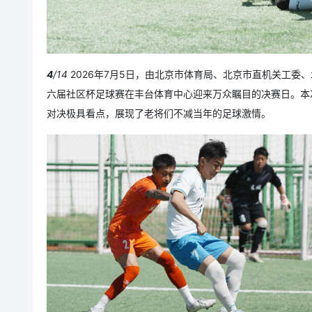
4
/14
2026年7月5日，由北京市体育局、北京市直机关工委
六届社区杯足球赛在丰台体育中心迎来万众瞩目的决赛日。本
对决极具看点，展现了老将们不减当年的足球激情。