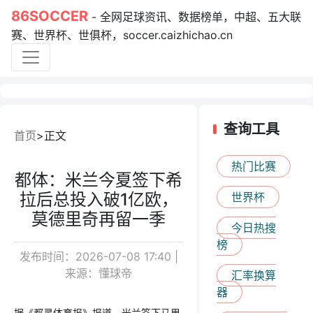
86SOCCER
- 全网足球资讯、数据榜单，中超、五大联
赛、世界杯、世俱杯，soccer.caizhichao.cn
查询工具
首页
正文
热门比赛
都体：米兰今夏签下希
拉后总投入破1亿欧，
世界杯
莫德里奇再留一季
今日热搜
榜
发布时间：2026-07-08 17:40 |
来源：懂球帝
汇率换算
器
据《都灵体育报》报道，米兰签下马里