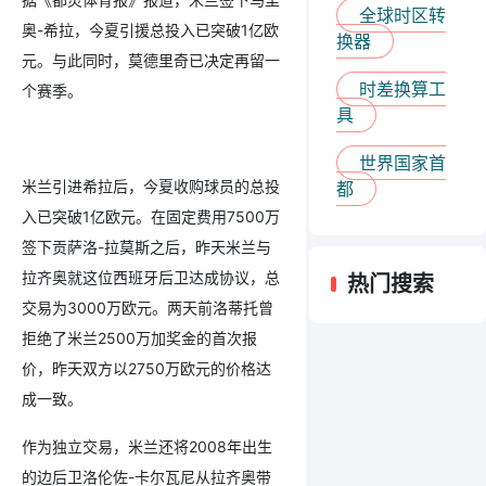
全球时区转
奥-希拉，今夏引援总投入已突破1亿欧
换器
元。与此同时，莫德里奇已决定再留一
时差换算工
个赛季。
具
世界国家首
米兰引进希拉后，今夏收购球员的总投
都
入已突破1亿欧元。在固定费用7500万
签下贡萨洛-拉莫斯之后，昨天米兰与
拉齐奥就这位西班牙后卫达成协议，总
热门搜索
交易为3000万欧元。两天前洛蒂托曾
拒绝了米兰2500万加奖金的首次报
价，昨天双方以2750万欧元的价格达
成一致。
作为独立交易，米兰还将2008年出生
的边后卫洛伦佐-卡尔瓦尼从拉齐奥带