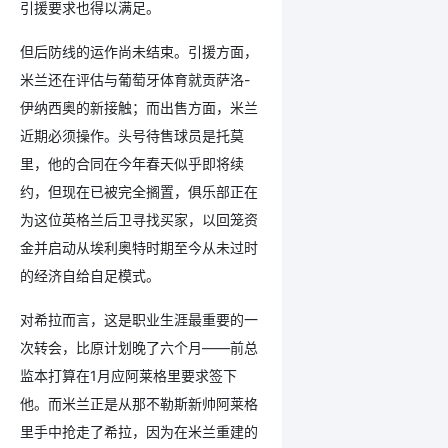
引援要求也得以满足。
但后防线的运作尚未结束。引援方面，
米兰还在评估与葡萄牙体育就贡萨洛-
伊纳西奥的新接触；而出售方面，米兰
近期必须操作。头号待售球员是托莫
里，他的合同在今年春天似乎即将续
约，但现在已被完全搁置，俱乐部正在
为这位英格兰后卫寻找买家，以回笼资
金并启动从埃利奥特时期至今从未过时
的经济自给自足模式。
对希拉而言，这是职业生涯最重要的一
次转会，比原计划晚了六个月——前总
监本打算在1月应阿莱格里要求签下
他。而米兰正是从那不勒斯新帅阿莱格
里手中抢走了希拉，因为在米兰重建的