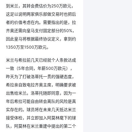
到米兰，其转会费估价为250万欧元，
这足以说明两家俱乐部做交易时也把后
者的价值考虑在内。需要指出的是，拉
齐奥还需向皇马支付固定部分的50%，
因此皇马将根据最终协议定义，拿到约
1350万至1500万欧元。
米兰与希拉前几天已经就个人条款达成
一致（5年合同，年薪500万欧元），
昨天为了打破洛蒂托一贯的强硬态度，
希拉亲自致电拉齐奥主席，明确要求被
出售给米兰。洛蒂托随即同意，因为一
年后希拉可能自由转会离队的风险是真
实存在的。球员将在未来几天抵达米兰
接受体检，并立即加入阿莫林麾下的球
队，阿莫林在米兰重建中提出的第二个