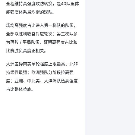
全程维持高强度攻防转换，是40队里体
能强度体系最均衡的球队。
场均高强度占比进入第一梯队的队伍，
全部以胜利收官对应轮次；第三梯队多
为落败 / 平局队伍，证明高强度占比和
比赛胜负高度正相关。
大洲差异南美单轮强度上限最高；北非
持续性最强；欧洲强队分阶段拉高强
度；亚洲、中北美、大洋洲队伍高强度
占比整体垫底。