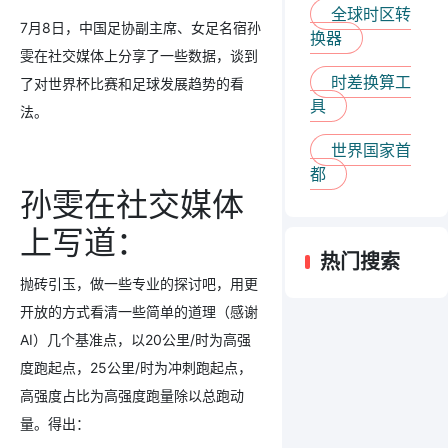
全球时区转
7月8日，中国足协副主席、女足名宿孙
换器
雯在社交媒体上分享了一些数据，谈到
时差换算工
了对世界杯比赛和足球发展趋势的看
具
法。
世界国家首
都
孙雯在社交媒体
上写道：
热门搜索
抛砖引玉，做一些专业的探讨吧，用更
开放的方式看清一些简单的道理（感谢
AI）几个基准点，以20公里/时为高强
度跑起点，25公里/时为冲刺跑起点，
高强度占比为高强度跑量除以总跑动
量。得出：