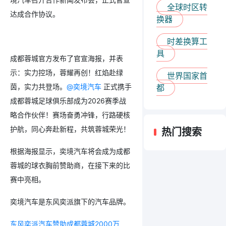
全球时区转
达成合作协议。
换器
时差换算工
具
成都蓉城官方发布了官宣海报，并表
示：实力控场，蓉耀再创！红焰赴绿
世界国家首
茵，实力共登场。
@奕境汽车
正式携手
都
成都蓉城足球俱乐部成为2026赛季战
略合作伙伴！赛场奋勇冲锋，行路硬核
护航，同心奔赴新程，共筑蓉城荣光！
热门搜索
根据海报显示，奕境汽车将会成为成都
蓉城的球衣胸前赞助商，在接下来的比
赛中亮相。
奕境汽车是东风奕派旗下的汽车品牌。
东风奕派汽车赞助成都蓉城2000万