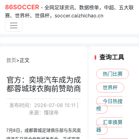
86SOCCER
- 全网足球资讯、数据榜单，中超、五大联
赛、世界杯、世俱杯，soccer.caizhichao.cn
查询工具
首页
正文
热门比赛
官方：奕境汽车成为成
都蓉城球衣胸前赞助商
世界杯
今日热搜
发布时间：2026-07-08 15:11 |
榜
来源：懂球帝
汇率换算
器
7月8日，成都蓉城足球俱乐部与东风奕
境汽车召开合作新闻发布会，正式官宣