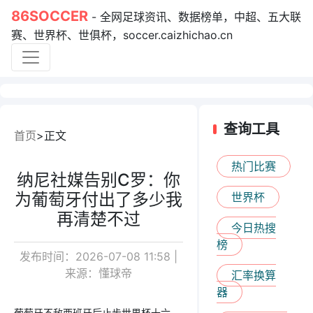
86SOCCER
- 全网足球资讯、数据榜单，中超、五大联
赛、世界杯、世俱杯，soccer.caizhichao.cn
查询工具
首页
正文
热门比赛
纳尼社媒告别C罗：你
为葡萄牙付出了多少我
世界杯
再清楚不过
今日热搜
榜
发布时间：2026-07-08 11:58 |
来源：懂球帝
汇率换算
器
葡萄牙不敌西班牙后止步世界杯十六