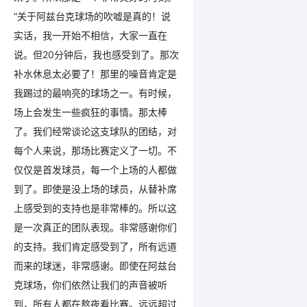
“关于阿兹台克球场的吹嘘是真的！说
实话，我一开始不相信，大家一直在
说。但20分钟后，我也感受到了。那次
补水休息太必要了！那里的噪音肯定是
我踢过的最响亮的球场之一。有时候，
场上会发生一些疯狂的事情。那太棒
了。我们经常谈论这支球队的团结，对
每个人来说，那场比赛定义了一切。不
仅仅是首发球员，每一个上场的人都做
到了。即使是没上场的球员，从替补席
上感受到的支持也是非常棒的。所以这
是一次真正的团队表现。非常感谢你们
的支持。我们肯定感受到了，所有远道
而来的球迷，非常感谢。即使在阿兹台
克球场，你们依然让我们的声音被听
到，所有人都在熬夜看比赛。远远超过