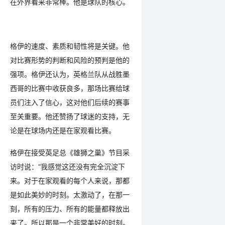
在外界看来非常棒。他是球队的核心。
格伊的速度、素质和韧性将是关键。他
对比赛形势的判断和风险的预判是他的
强项。格伊还认为，英格兰队从战胜墨
西哥的比赛中收获良多，那场比赛给球
员们注入了信心，这对他们后续的赛事
至关重要。他还赞扬了球迷的支持，无
论是在球场内还是在家观看比赛。
格伊在接受英足总《雄狮之巢》节目采
访时说：“我感觉这还没有完全沉淀下
来。对于在家观看的每个人来说，那都
是如此美妙的时刻。太激动了，在那一
刻，所有的压力、所有的能量都释放出
来了。所以那是一个非常美好的时刻。