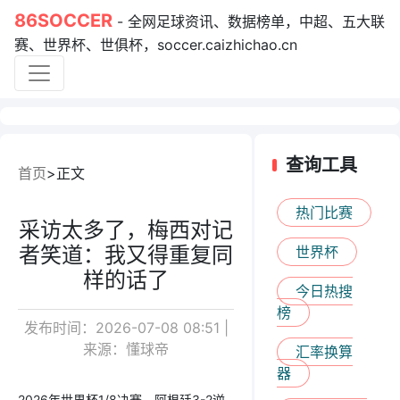
86SOCCER
- 全网足球资讯、数据榜单，中超、五大联
赛、世界杯、世俱杯，soccer.caizhichao.cn
查询工具
首页
正文
热门比赛
采访太多了，梅西对记
者笑道：我又得重复同
世界杯
样的话了
今日热搜
榜
发布时间：2026-07-08 08:51 |
来源：懂球帝
汇率换算
器
2026年世界杯1/8决赛，阿根廷3-2逆