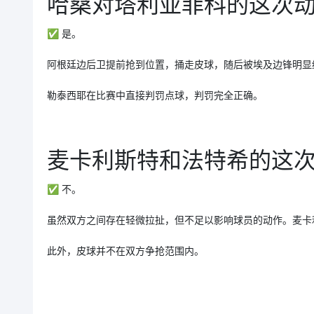
哈桑对塔利亚菲科的这次
✅ 是。
阿根廷边后卫提前抢到位置，捅走皮球，随后被埃及边锋明显
勒泰西耶在比赛中直接判罚点球，判罚完全正确。
麦卡利斯特和法特希的这
✅ 不。
虽然双方之间存在轻微拉扯，但不足以影响球员的动作。麦卡
此外，皮球并不在双方争抢范围内。