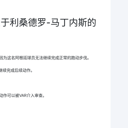
关于利桑德罗-马丁内斯的
因为这名阿根廷球员无法继续完成正常的跑动步伐。
继续完成后续动作。
作可以被VAR介入审查。