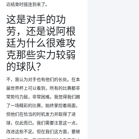
近结束时接连到来了。
这是对手的功
劳，还是说阿根
廷为什么很难攻
克那些实力较弱
的球队？
不，我认为对手也有他们的长处。在本
届世界杯上可以看到，所有的比赛都非
常势均力敌，非常困难。我觉得我们踢
了一场精彩的比赛，始终掌控着局面，
但他们在恰当的时机发力并取得了进
球，仅此而已。我们需要注意这一点，
改进这些不足。但在我们这方面，要继