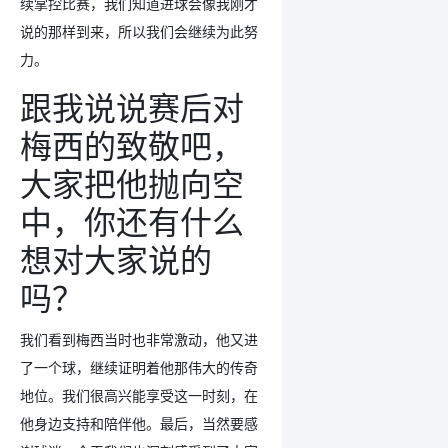
续掌控比赛，我们知道进球会像我刚才
说的那样到来，所以我们会继续为此努
力。
跟我说说赛后对
梅西的致敬吧，
大家把他抛向空
中，你还有什么
想对大家说的
吗？
我们看到梅西当时也非常激动，他又进
了一个球，继续证明着他那伟大的传奇
地位。我们很高兴能享受这一时刻，在
他身边支持和陪伴他。最后，当然要感