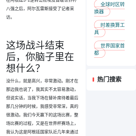
全球时区转
八强之后，阿尔瓦雷斯接受了记者采
换器
访。
时差换算工
具
这场战斗结束
世界国家首
都
后，你脑子里在
想什么？
热门搜索
没什么，就是高兴，非常激动。刚才在
那边我也说了，我其实不太容易激动，
但说实话，当我下场在替补席待着最后
那几分钟的时候，我感受非常深，真的
很激动。我们今天赢下的这场比赛，整
场比赛的过程，又是在世界杯赛场上，
我认为这是阿根廷国家队近几年来通过