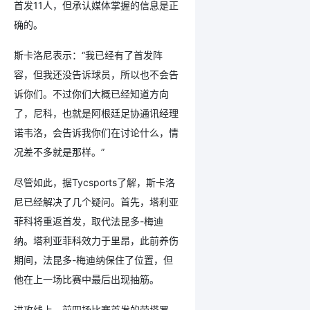
首发11人，但承认媒体掌握的信息是正
确的。
斯卡洛尼表示：“我已经有了首发阵
容，但我还没告诉球员，所以也不会告
诉你们。不过你们大概已经知道方向
了，尼科，也就是阿根廷足协通讯经理
诺韦洛，会告诉我你们在讨论什么，情
况差不多就是那样。”
尽管如此，据Tycsports了解，斯卡洛
尼已经解决了几个疑问。首先，塔利亚
菲科将重返首发，取代法昆多-梅迪
纳。塔利亚菲科效力于里昂，此前养伤
期间，法昆多-梅迪纳保住了位置，但
他在上一场比赛中最后出现抽筋。
进攻线上，前四场比赛首发的劳塔罗-