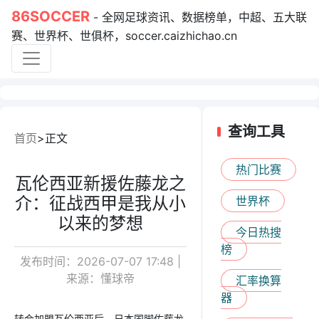
86SOCCER
- 全网足球资讯、数据榜单，中超、五大联
赛、世界杯、世俱杯，soccer.caizhichao.cn
查询工具
首页
正文
热门比赛
瓦伦西亚新援佐藤龙之
介：征战西甲是我从小
世界杯
以来的梦想
今日热搜
榜
发布时间：2026-07-07 17:48 |
来源：懂球帝
汇率换算
器
转会加盟瓦伦西亚后，日本国脚佐藤龙