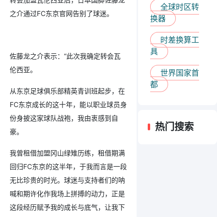
全球时区转
之介通过FC东京官网告别了球迷。
换器
时差换算工
具
佐藤龙之介表示：“此次我确定转会瓦
伦西亚。
世界国家首
都
从东京足球俱乐部精英青训班起步，在
FC
东京成长的这十年，能以职业球员身
份身披这家球队战袍，我由衷感到自
热门搜索
豪。
我曾租借加盟冈山绿雉历练，租借期满
回归
FC
东京的这半年，于我而言是一段
无比珍贵的时光。球迷与支持者们的呐
喊和期许化作我场上拼搏的动力，正是
这段经历赋予我的成长与底气，让我下