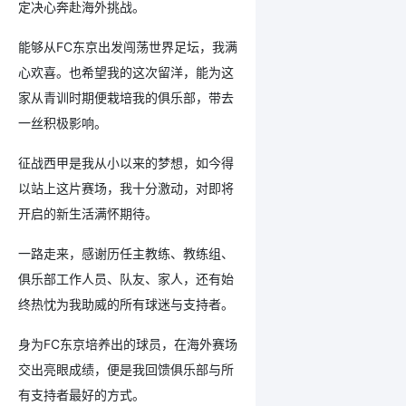
定决心奔赴海外挑战。
能够从
FC
东京出发闯荡世界足坛，我满
心欢喜。也希望我的这次留洋，能为这
家从青训时期便栽培我的俱乐部，带去
一丝积极影响。
征战西甲是我从小以来的梦想，如今得
以站上这片赛场，我十分激动，对即将
开启的新生活满怀期待。
一路走来，感谢历任主教练、教练组、
俱乐部工作人员、队友、家人，还有始
终热忱为我助威的所有球迷与支持者。
身为
FC
东京培养出的球员，在海外赛场
交出亮眼成绩，便是我回馈俱乐部与所
有支持者最好的方式。