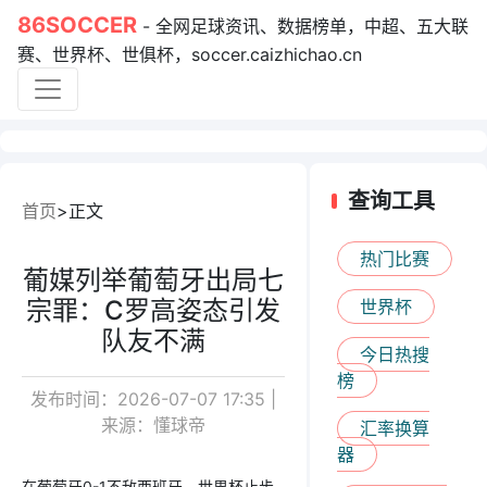
86SOCCER
- 全网足球资讯、数据榜单，中超、五大联
赛、世界杯、世俱杯，soccer.caizhichao.cn
查询工具
首页
正文
热门比赛
葡媒列举葡萄牙出局七
宗罪：C罗高姿态引发
世界杯
队友不满
今日热搜
榜
发布时间：2026-07-07 17:35 |
来源：懂球帝
汇率换算
器
在葡萄牙0-1不敌西班牙，世界杯止步