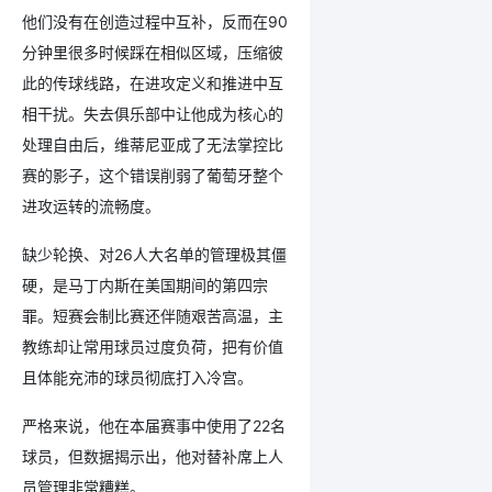
他们没有在创造过程中互补，反而在90
分钟里很多时候踩在相似区域，压缩彼
此的传球线路，在进攻定义和推进中互
相干扰。失去俱乐部中让他成为核心的
处理自由后，维蒂尼亚成了无法掌控比
赛的影子，这个错误削弱了葡萄牙整个
进攻运转的流畅度。
缺少轮换、对26人大名单的管理极其僵
硬，是马丁内斯在美国期间的第四宗
罪。短赛会制比赛还伴随艰苦高温，主
教练却让常用球员过度负荷，把有价值
且体能充沛的球员彻底打入冷宫。
严格来说，他在本届赛事中使用了22名
球员，但数据揭示出，他对替补席上人
员管理非常糟糕。