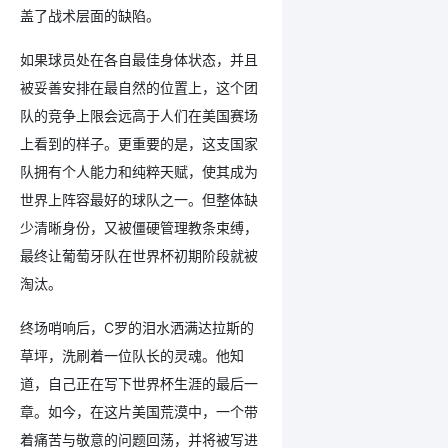
盖了战术层面的缺陷。
如果球员处在各自最佳身体状态，并且
被妥善安排在最自然的位置上，这个团
队的竞争上限会远高于人们在美国赛场
上看到的样子。更重要的是，这支国家
队拥有个人能力和纯粹天赋，使其成为
世界上阵容最好的球队之一。但整体缺
少清晰身份，又被僵硬管理教条束缚，
最终让葡萄牙队在世界杯初期阶段就被
淘汰。
终场哨响后，C罗的泪水洒满达拉斯的
草坪，洗刷着一位队长的灵魂。他知
道，自己正在写下世界杯生涯的最后一
章。如今，在这片美国荒漠中，一个带
着痛苦与敬意的问题回荡，并将被写进