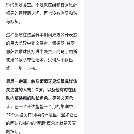
帅的想法落空。不过教练组和普罗恩萨
领导的管理层之间，再也没有恢复和谐
与默契。
这种裂痕在整届赛事期间双方公开表态
的巨大差异中完全暴露：佩德罗-普罗
恩萨要求球队打进半决赛，而马丁内斯
使用的是防守性话术，只谈从小组出
线、一步一步来。
最后一宗罪，触及葡萄牙足坛最具媒体
关注度的人物：C罗，以及他有时在团
队内部缺席的队长角色。
尽管必须承
认，在一个长达整整一个月的集训中，
27个人被关在同样的环境里，坚如磐石
的团结和纯粹的“家庭”概念本就是天真
的神话。