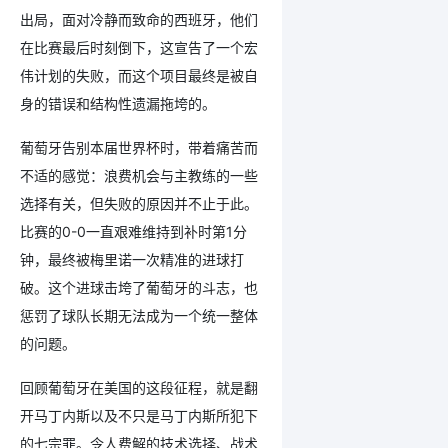
出局，面对冷静而致命的西班牙，他们
在比赛最后时刻倒下，这宣告了一个宏
伟计划的失败，而这个项目最终是被自
身的错误和结构性遗漏拖垮的。
葡萄牙告别本届世界杯时，带着痛苦而
不适的感觉：浪费机会与主教练的一些
选择有关，但失败的原因并不止于此。
比赛的0-0一直艰难维持到补时第1分
钟，最终被梅里诺一次精准的进球打
破。这个进球击垮了葡萄牙的斗志，也
惩罚了球队长期无法成为一个统一整体
的问题。
回顾葡萄牙在美国的这段征程，就是翻
开马丁内斯以及不只是马丁内斯所犯下
的七宗罪。令人费解的技术选择、战术