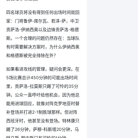
四名球员将没有得到任何出场时间就回
家：门将鲁伊-席尔瓦、若泽-萨，中卫
贡萨洛-伊纳西奥以及边锋贡萨洛-格德
斯。一个合理的问题仍然存在：当球队
有时需要解决方案时，为什么伊纳西奥
和格德斯被完全排除在外？
如果看进攻线的管理，疑问会更深。在
5场比赛总计450分钟的可能出场时间
里，贡萨洛-拉莫斯只踢了可怜的35分
钟。公众一直呼吁给他机会，因为他总
能用进球回应，就像对阵克罗地亚时替
补登场并打进2-1制胜球那样。但对阵
西班牙时，他甚至没有登场。特林康只
踢了26分钟，萨穆-科斯塔20分钟，马
特乌斯-努内斯只有可怜的1分钟。