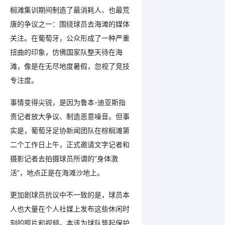
榈滩集训期间制造了最消耗人、也最荒
唐的争议之一：围绕球员去海滩的媒体
关注。在葡萄牙，公众形成了一种严重
扭曲的印象，仿佛国家队整天待在海
滩，像是在无尽地度暑假，忽视了竞技
专注度。
事情变得尖锐，是因为鲁本-迪亚斯指
责记者放大争议、制造恶意噪音。但事
实是，葡萄牙足协新闻团队在棕榈滩第
二个工作日上午，正式邀请文字记者和
摄影记者去拍摄球员所谓的“身体激
活”，地点正是在海滩沙地上。
更加剧球员抗议中不一致的是，球员本
人也大量在个人社媒上发布这些休闲时
刻的照片和视频。本该为球队筑起保护