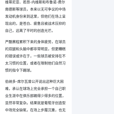
维蒂尼亚、若昂-内维斯和布鲁诺-费尔
南德斯等球员，本来以无可争议的中场
发动机身份来到这里，但他们在场上呈
现出的，是苍白、疲惫且被战术压抑的
自己，远离了平时的创造光芒。
严酷赛程累积下来的身体疲劳，在球员
的双腿和头脑中都非常明显，但更糟糕
的错误或许在于，一些球员被安排在不
太习惯的位置，或者在限制他们自然习
惯的指令下踢球。
伯纳多-席尔瓦曾公开说出这种巨大困
难，承认在球场上完全承担一个自己职
业生涯中在俱乐部踢得少得多的位置，
显然非常复杂。结果就是葡萄牙创造型
中场完全缺氧，在场上步履沉重，也无