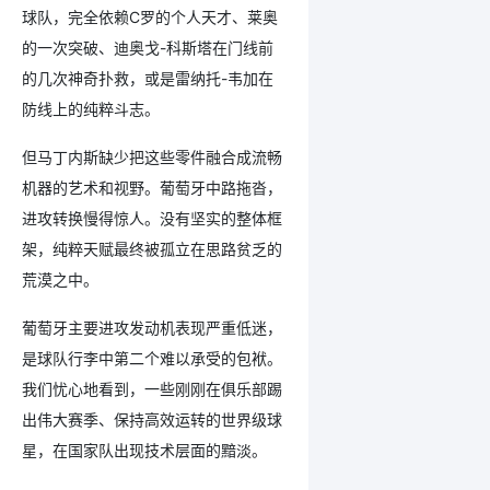
球队，完全依赖C罗的个人天才、莱奥
的一次突破、迪奥戈-科斯塔在门线前
的几次神奇扑救，或是雷纳托-韦加在
防线上的纯粹斗志。
但马丁内斯缺少把这些零件融合成流畅
机器的艺术和视野。葡萄牙中路拖沓，
进攻转换慢得惊人。没有坚实的整体框
架，纯粹天赋最终被孤立在思路贫乏的
荒漠之中。
葡萄牙主要进攻发动机表现严重低迷，
是球队行李中第二个难以承受的包袱。
我们忧心地看到，一些刚刚在俱乐部踢
出伟大赛季、保持高效运转的世界级球
星，在国家队出现技术层面的黯淡。