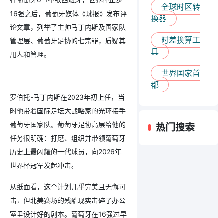
全球时区转
16强之后，葡萄牙媒体《球报》发布评
换器
论文章，列举了主帅马丁内斯及国家队
时差换算工
管理层、葡萄牙足协的七宗罪，质疑其
具
用人和管理。
世界国家首
都
罗伯托-马丁内斯在2023年初上任，当
时他带着国际足坛大战略家的光环接手
葡萄牙国家队。葡萄牙足协高层给他的
热门搜索
任务很明确：打磨、组织并带领葡萄牙
历史上最闪耀的一代球员，向2026年
世界杯冠军发起冲击。
从纸面看，这个计划几乎完美且无懈可
击，但北美赛场的残酷现实击碎了办公
室里设计好的剧本。葡萄牙在16强过早