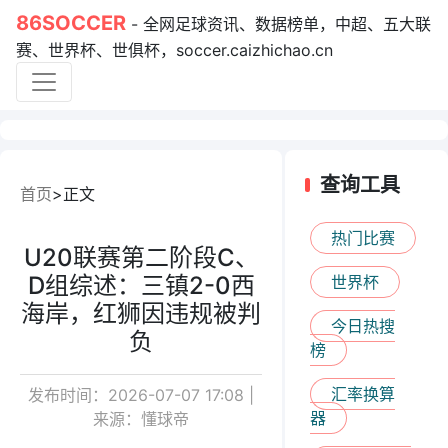
86SOCCER
- 全网足球资讯、数据榜单，中超、五大联
赛、世界杯、世俱杯，soccer.caizhichao.cn
查询工具
首页
正文
热门比赛
U20联赛第二阶段C、
D组综述：三镇2-0西
世界杯
海岸，红狮因违规被判
今日热搜
负
榜
汇率换算
发布时间：2026-07-07 17:08 |
器
来源：懂球帝