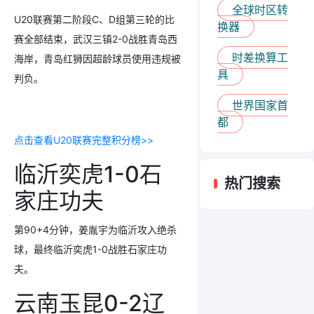
全球时区转
U20联赛第二阶段C、D组第三轮的比
换器
赛全部结束，武汉
三镇2-0战胜青岛西
时差换算工
海岸，青岛红狮因
超龄球员使用违规被
具
判负。
世界国家首
都
点击查看U20联赛完整积分榜>>
临沂奕虎1-0石
热门搜索
家庄功夫
第90+4分钟，姜胤宇为临沂攻入绝杀
球，最终
临沂奕虎1-0战胜石家庄功
夫。
云南玉昆0-2辽