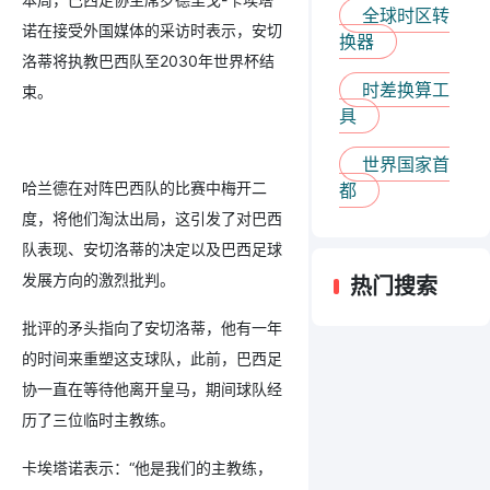
全球时区转
诺在接受外国媒体的采访时表示，安切
换器
洛蒂将执教巴西队至2030年世界杯结
时差换算工
束。
具
世界国家首
哈兰德在对阵巴西队的比赛中梅开二
都
度，将他们淘汰出局，这引发了对巴西
队表现、安切洛蒂的决定以及巴西足球
发展方向的激烈批判。
热门搜索
批评的矛头指向了安切洛蒂，他有一年
的时间来重塑这支球队，此前，巴西足
协一直在等待他离开皇马，期间球队经
历了三位临时主教练。
卡埃塔诺表示：“他是我们的主教练，