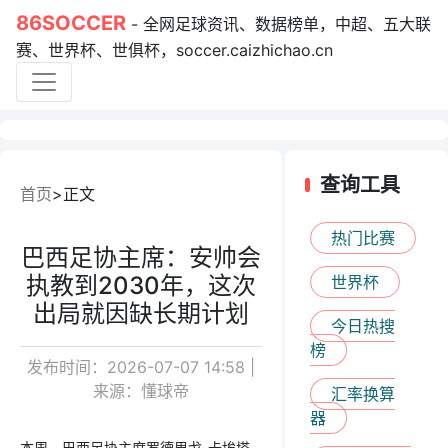
86SOCCER
- 全网足球资讯、数据榜单，中超、五大联
赛、世界杯、世俱杯，soccer.caizhichao.cn
查询工具
首页
正文
热门比赛
巴西足协主席：安帅会
执教到2030年，这次
世界杯
出局就因缺长期计划
今日热搜
榜
发布时间：2026-07-07 14:58 |
来源：懂球帝
汇率换算
器
本周，巴西足协主席罗德里戈-卡埃塔