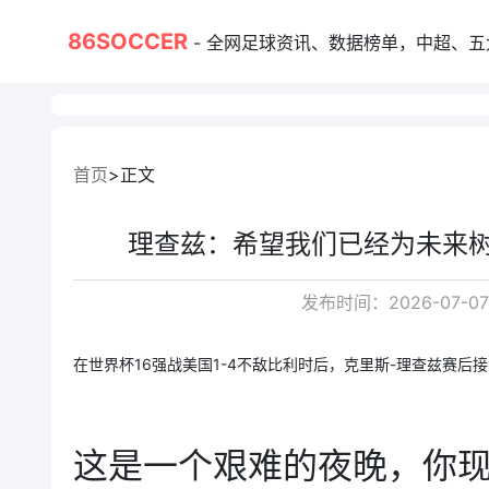
86SOCCER
- 全网足球资讯、数据榜单，中超、五大联赛、
首页
正文
理查兹：希望我们已经为未来
发布时间：2026-07-07
在世界杯16强战美国1-4不敌比利时后，克里斯-理查兹赛后接受t
这是一个艰难的夜晚，你