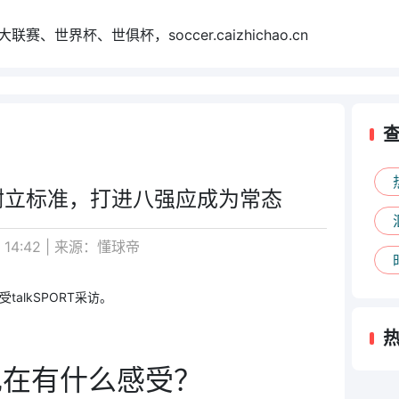
世界杯、世俱杯，soccer.caizhichao.cn
树立标准，打进八强应成为常态
 14:42 | 来源：懂球帝
alkSPORT采访。
现在有什么感受？