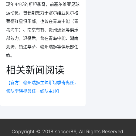
现年44岁的斯坦季奇，前塞尔维亚足球
运动员，曾长期效力于塞尔维亚贝尔格
莱德红星俱乐部，也曾在青岛中能（青
岛海牛）、南京有有、贵州通源等俱乐
部效力。退役后，曾在青岛中能、湖南
湘涛、镇江华萨、赣州瑞狮等俱乐部任
教。
相关新闻阅读
【官方：赣州瑞狮主帅斯坦季奇离任，
领队李晓挺兼任一线队主帅】
Copyright © 2018 soccer86, All Rights Reserved.