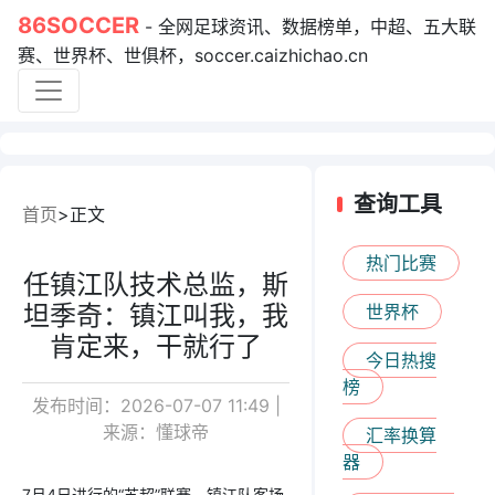
86SOCCER
- 全网足球资讯、数据榜单，中超、五大联
赛、世界杯、世俱杯，soccer.caizhichao.cn
查询工具
首页
正文
热门比赛
任镇江队技术总监，斯
坦季奇：镇江叫我，我
世界杯
肯定来，干就行了
今日热搜
榜
发布时间：2026-07-07 11:49 |
来源：懂球帝
汇率换算
器
7月4日进行的“苏超”联赛，镇江队客场