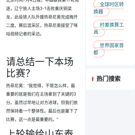
全球时区转
逐，辽宁铁人主场3-1击败重庆铜梁
换器
龙，此役铁人队外援热菲尼奥完成梅开
时差换算工
二度。赛后混采区，热菲尼奥接受了咪
具
咕视频记者的采访。
世界国家首
都
请总结一下本场
比赛？
热门搜索
热菲尼奥：“我觉得，不管怎么样，最
重要的就是我们在主场拿到了关键的3
分。虽然过早地让对方进球，但我们依
然保持着一个整体性。最后也是赢下了
比赛，这一点是最重要的。”
上轮输给山东泰