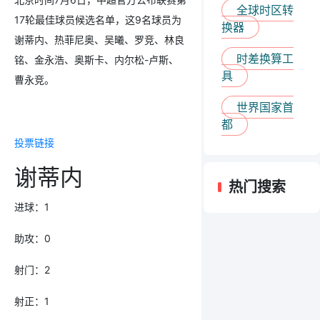
全球时区转
17轮最佳球员候选名单，这9名球员为
换器
谢蒂内、热菲尼奥、吴曦、罗竞、林良
时差换算工
铭、金永浩、奥斯卡、内尔松-卢斯、
具
曹永竞。
世界国家首
都
投票链接
谢蒂内
热门搜索
进球：1
助攻：0
射门：2
射正：1