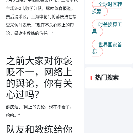
全球时区转
主场3-2击败浙江队。咪咕体育报道，
换器
赛后混采区，上海申花门将薛庆浩在接
时差换算工
受采访时表示：“现在不关心网上的舆
具
论，感谢主教练的信任。”
世界国家首
都
之前大家对你褒
贬不一，网络上
热门搜索
的舆论，你有关
心过吗？
薛庆浩：“网上的舆论，现在不看了，
哈哈。”
队友和教练给你