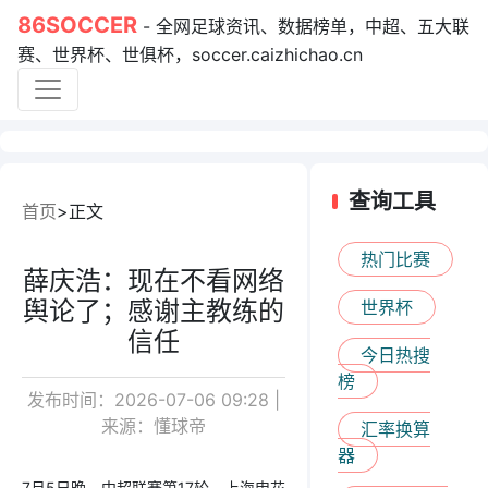
86SOCCER
- 全网足球资讯、数据榜单，中超、五大联
赛、世界杯、世俱杯，soccer.caizhichao.cn
查询工具
首页
正文
热门比赛
薛庆浩：现在不看网络
舆论了；感谢主教练的
世界杯
信任
今日热搜
榜
发布时间：2026-07-06 09:28 |
来源：懂球帝
汇率换算
器
7月5日晚，中超联赛第17轮，上海申花