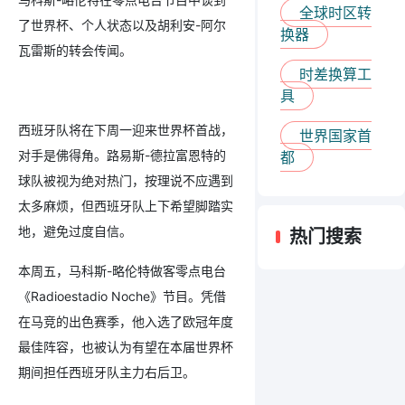
全球时区转
了世界杯、个人状态以及胡利安-阿尔
换器
瓦雷斯的转会传闻。
时差换算工
具
西班牙队将在下周一迎来世界杯首战，
世界国家首
对手是佛得角。路易斯-德拉富恩特的
都
球队被视为绝对热门，按理说不应遇到
太多麻烦，但西班牙队上下希望脚踏实
地，避免过度自信。
热门搜索
本周五，马科斯-略伦特做客零点电台
《Radioestadio Noche》节目。凭借
在马竞的出色赛季，他入选了欧冠年度
最佳阵容，也被认为有望在本届世界杯
期间担任西班牙队主力右后卫。