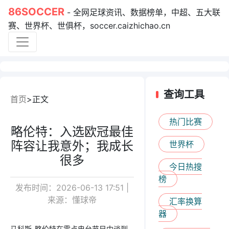
86SOCCER
- 全网足球资讯、数据榜单，中超、五大联
赛、世界杯、世俱杯，soccer.caizhichao.cn
查询工具
首页
正文
热门比赛
略伦特：入选欧冠最佳
阵容让我意外；我成长
世界杯
很多
今日热搜
榜
发布时间：2026-06-13 17:51 |
来源：懂球帝
汇率换算
器
马科斯-略伦特在零点电台节目中谈到