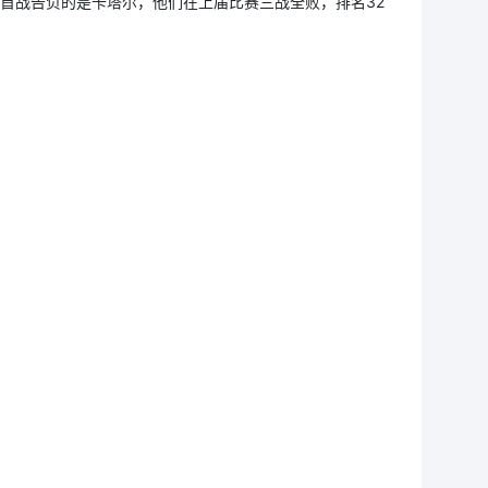
首战告负的是卡塔尔，他们在上届比赛三战全败，排名32