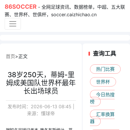
86SOCCER
- 全网足球资讯、数据榜单，中超、五大联
赛、世界杯、世俱杯，soccer.caizhichao.cn
查询工具
首页
正文
热门比赛
38岁250天，蒂姆-里
姆成美国队世界杯最年
世界杯
长出场球员
今日热搜
榜
发布时间：2026-06-13 08:45 |
来源：懂球帝
汇率换算
器
据知名足球记者本-雅各布斯统计，蒂