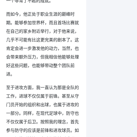
一个非常了不起的成就。
而如今，他正处于职业生涯的巅峰时
期。能够参加世界杯，而且首场比赛就
在自己的家乡附近举行，对于他来说，
几乎不可能有比这更完美的剧本了。这
肯定会进一步激发他的动力，当然，也
会带来额外压力，但我相信他能够处理
好这些问题，也能够带动整个团队前
进。
至于进攻方面，我一直认为那是全队的
工作，进球不仅仅属于前锋。甚至从守
门员开始的组织和出球，也属于进攻的
一部分。同样，在现代足球中，防守也
不仅仅属于后卫。按照我的理念，首先
参与防守的应该是前锋和进攻球员。如