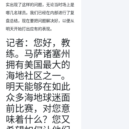
实出现了这样的问题，无论当时场上是
哪几名球员。我们已经在内部进行了复
盘总结，现在要把问题解决好，以便从
明天开始打出应有的表现。
记者：您好，教
练。马萨诸塞州
拥有美国最大的
海地社区之一。
明天能够在如此
众多海地球迷面
前比赛，对您意
味着什么？您又