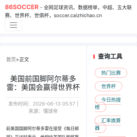
86SOCCER
- 全网足球资讯、数据榜单，中超、五大联
赛、世界杯、世俱杯，soccer.caizhichao.cn
查询工具
首页
正文
热门比赛
美国前国脚阿尔蒂多
雷：美国会赢得世界杯
世界杯
今日热搜
发布时间：2026-06-13 05:57 |
榜
来源：懂球帝
汇率换算
器
前美国国脚阿尔蒂多雷在接受《每日邮
报》采访时表示，他相信美国队能够赢