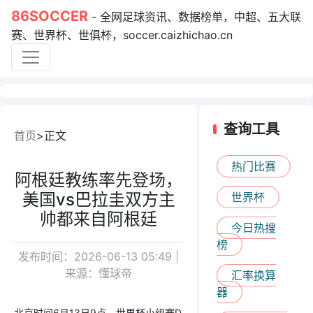
86SOCCER
- 全网足球资讯、数据榜单，中超、五大联
赛、世界杯、世俱杯，soccer.caizhichao.cn
查询工具
首页
正文
热门比赛
阿根廷教练率先登场，
美国vs巴拉圭双方主
世界杯
帅都来自阿根廷
今日热搜
榜
发布时间：2026-06-13 05:49 |
来源：懂球帝
汇率换算
器
北京时间6月13日9点，世界杯小组赛D