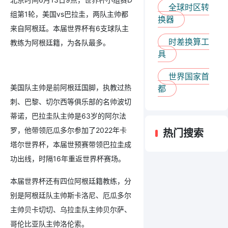
全球时区转
组第1轮，美国vs巴拉圭，两队主帅都
换器
来自阿根廷。本届世界杯有6支球队主
时差换算工
教练为阿根廷籍，为各队最多。
具
世界国家首
美国队主帅是前阿根廷国脚，执教过热
都
刺、巴黎、切尔西等俱乐部的名帅波切
蒂诺，巴拉圭队主帅是63岁的阿尔法
罗，他带领厄瓜多尔参加了2022年卡
热门搜索
塔尔世界杯，本届世预赛带领巴拉圭成
功出线，时隔16年重返世界杯赛场。
本届世界杯还有四位阿根廷籍教练，分
别是阿根廷队主帅斯卡洛尼、厄瓜多尔
主帅贝卡切切、乌拉圭队主帅贝尔萨、
哥伦比亚队主帅洛伦索。