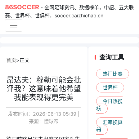
86SOCCER
- 全网足球资讯、数据榜单，中超、五大联
赛、世界杯、世俱杯，soccer.caizhichao.cn
查询工具
首页
正文
热门比赛
昂达夫：穆勒可能会批
评我？这意味着他希望
世界杯
我能表现得更完美
今日热搜
榜
发布时间：2026-06-13 05:39 |
来源：懂球帝
汇率换算
器
德国前锋昂达夫出席了国家队集