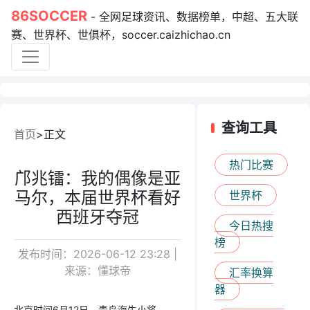
86SOCCER
- 全网足球资讯、数据榜单，中超、五大联
赛、世界杯、世俱杯，soccer.caizhichao.cn
查询工具
首页
正文
热门比赛
邝兆镭：我的偶像是亚
马尔，本届世界杯看好
世界杯
西班牙夺冠
今日热搜
榜
发布时间：2026-06-12 23:28 |
来源：懂球帝
汇率换算
器
北京时间6月12日，青岛海牛小将、