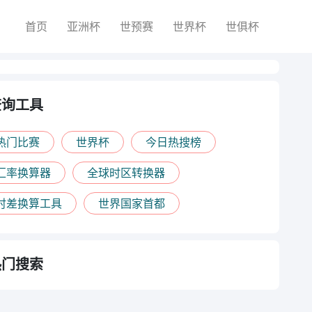
首页
亚洲杯
世预赛
世界杯
世俱杯
查询工具
热门比赛
世界杯
今日热搜榜
汇率换算器
全球时区转换器
时差换算工具
世界国家首都
热门搜索