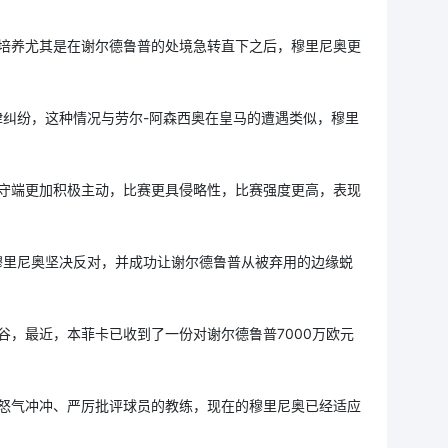
培养尤其是在谢尔德鲁普的处境急转直下之后，穆里尼奥更
法律纠纷，这种情况与劳尔-阿森西奥在皇马的遭遇类似，穆里
守端更加积极主动，比赛更具侵略性，比赛强度更高，表现
穆里尼奥坚决反对，并成功让谢尔德鲁普从被弃用的边缘蜕
谷，最近，本菲卡已收到了一份对谢尔德鲁普7000万欧元
怒气冲冲、严厉批评球员的教练，现在的穆里尼奥已经适应