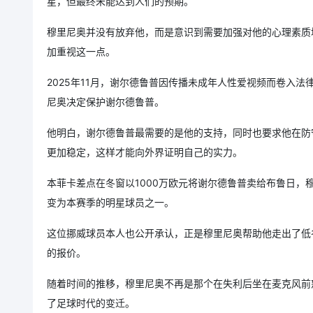
星，但最终未能达到人们的预期。
穆里尼奥并没有放弃他，而是意识到需要加强对他的心理素质
加重视这一点。
2025年11月，谢尔德鲁普因传播未成年人性爱视频而卷入
尼奥决定保护谢尔德鲁普。
他明白，谢尔德鲁普最需要的是他的支持，同时也要求他在防
更加稳定，这样才能向外界证明自己的实力。
本菲卡差点在冬窗以1000万欧元将谢尔德鲁普卖给布鲁日，
变为本赛季的明星球员之一。
这位挪威球员本人也公开承认，正是穆里尼奥帮助他走出了低
的报价。
随着时间的推移，穆里尼奥不再是那个在失利后坐在麦克风前
了足球时代的变迁。