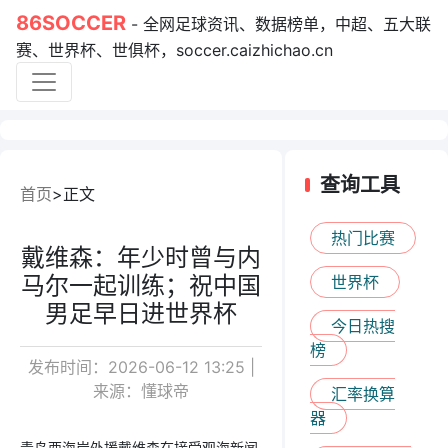
86SOCCER
- 全网足球资讯、数据榜单，中超、五大联
赛、世界杯、世俱杯，soccer.caizhichao.cn
查询工具
首页
正文
热门比赛
戴维森：年少时曾与内
马尔一起训练；祝中国
世界杯
男足早日进世界杯
今日热搜
榜
发布时间：2026-06-12 13:25 |
来源：懂球帝
汇率换算
器
青岛西海岸外援戴维森在接受观海新闻