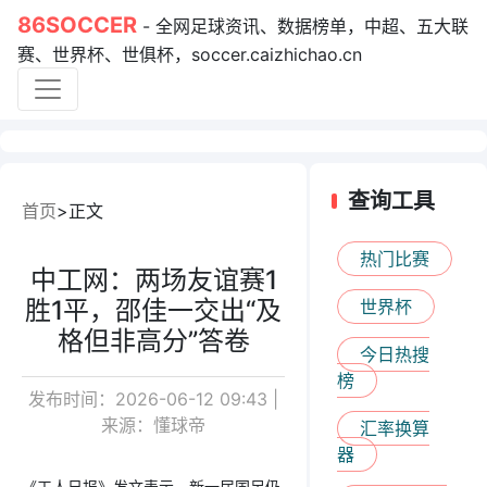
86SOCCER
- 全网足球资讯、数据榜单，中超、五大联
赛、世界杯、世俱杯，soccer.caizhichao.cn
查询工具
首页
正文
热门比赛
中工网：两场友谊赛1
胜1平，邵佳一交出“及
世界杯
格但非高分”答卷
今日热搜
榜
发布时间：2026-06-12 09:43 |
来源：懂球帝
汇率换算
器
《工人日报》发文表示，新一届国足仍