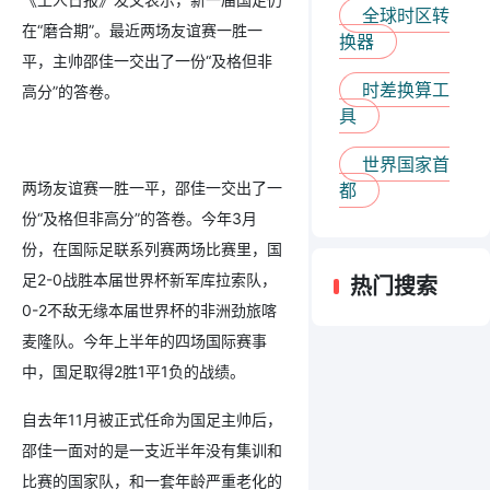
全球时区转
在“磨合期”。最近两场友谊赛一胜一
换器
平，主帅邵佳一交出了一份“及格但非
时差换算工
高分”的答卷。
具
世界国家首
两场友谊赛一胜一平，邵佳一交出了一
都
份“及格但非高分”的答卷。今年3月
份，在国际足联系列赛两场比赛里，国
足2-0战胜本届世界杯新军库拉索队，
热门搜索
0-2不敌无缘本届世界杯的非洲劲旅喀
麦隆队。今年上半年的四场国际赛事
中，国足取得2胜1平1负的战绩。
自去年11月被正式任命为国足主帅后，
邵佳一面对的是一支近半年没有集训和
比赛的国家队，和一套年龄严重老化的