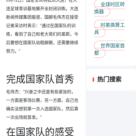
全球时区转
连足球青训基地展开全封闭训练。大连
换器
新闻传媒集团报道，国脚毛伟杰在接受
时差换算工
记者采访时表示：“通过在国家队的训
具
练，看到了自己和老大哥们的差距，今
后要想在国家队站稳脚跟，还需要继续
世界国家首
努力。”
都
完成国家队首秀
热门搜索
毛伟杰：“兴奋之中还是有些紧张的，
一方面是客场比赛，另一方面，自己也
确实没想到第一次入选国家队，然后第
一次出场就首发。”
在国家队的感受