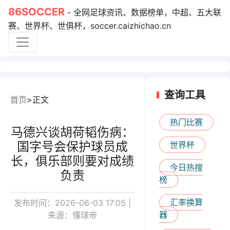
86SOCCER
- 全网足球资讯、数据榜单，中超、五大联
赛、世界杯、世俱杯，soccer.caizhichao.cn
查询工具
首页
正文
热门比赛
马德兴谈胡荷韬伤病：
国字号会保护球员成
世界杯
长，俱乐部则要对成绩
今日热搜
负责
榜
汇率换算
发布时间：2026-06-03 17:05 |
器
来源：懂球帝