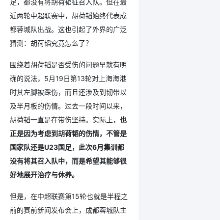
足，都没有将胡荷韬征召入队。但在最
近两轮中超联赛中，胡荷韬始终代表成
都蓉城队出战。这也引起了外界的广泛
猜测：胡荷韬究竟怎么了？
围绕着胡荷韬是否受伤的问题早就有明
确的说法，5月19日第13轮对上海海港
时其左脚被踩伤，而且还涉及到韧带以
及半月板的伤情。过去一段时间以来，
胡荷韬一直是在带伤坚持。实际上，
也
正是因为考虑到胡荷韬的伤情，不管是
国家队还是U23国足，此次6月集训都
没有将其召入队中，而是希望其能够很
好地展开治疗与休养。
但是，在中超联赛第15轮也就是半程之
前的赛前新闻发布会上，成都蓉城队主