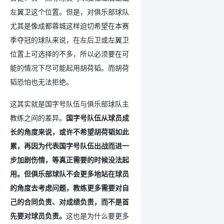
左翼卫这个位置。但是，对俱乐部球队
尤其是像成都蓉城这样迫切希望在本赛
季夺冠的球队来说，在左后卫或左翼卫
位置上可选择的不多，所以必须要在可
能的情况下尽可能起用胡荷韬。而胡荷
韬恐怕也无法拒绝。
这其实就是国字号队伍与俱乐部球队主
教练之间的差异。
国字号队伍从球员成
长的角度来说，或许不希望胡荷韬如此
累，再因为代表国字号队伍出战而进一
步加剧伤情，等真正需要的时候没法起
用。但俱乐部球队不会更多地站在球员
的角度去考虑问题，教练更多需要对自
己的合同负责、对成绩负责，而不是首
先要对球员负责。
这也是为什么要更多