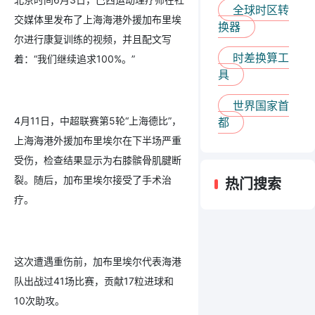
全球时区转
交媒体里发布了上海海港外援加布里埃
换器
尔进行康复训练的视频，并且配文写
时差换算工
着：“我们继续追求100%。”
具
世界国家首
4月11日，中超联赛第5轮“上海德比”，
都
上海海港外援加布里埃尔在下半场严重
受伤，检查结果显示为右膝髌骨肌腱断
裂。随后，加布里埃尔接受了手术治
热门搜索
疗。
这次遭遇重伤前，加布里埃尔代表海港
队出战过41场比赛，贡献17粒进球和
10次助攻。