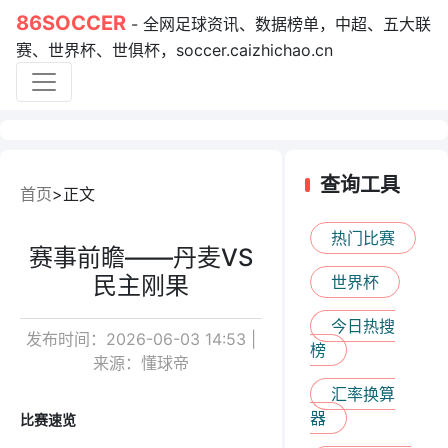
86SOCCER
- 全网足球资讯、数据榜单，中超、五大联
赛、世界杯、世俱杯，soccer.caizhichao.cn
查询工具
首页
正文
热门比赛
赛事前瞻——丹麦VS
民主刚果
世界杯
今日热搜
发布时间：2026-06-03 14:53 |
榜
来源：懂球帝
汇率换算
器
比赛速览