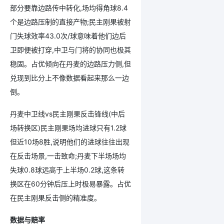
部分要靠边路传中转化,场均得角球8.4
个是边路压制的直接产物;民主刚果被射
门失球效率43.0次/球意味着他们边后
卫即便被打穿,中卫与门将的协同也极其
稳固。占优倾向在丹麦的边路压力侧,但
兑现到比分上不像数据看起来那么一边
倒。
丹麦中卫线vs民主刚果反击锋线(中后
场转换区)民主刚果场均进球只有1.2球
但近10场8胜,说明他们的进球往往出现
在反击场景,一击致命;丹麦下半场场均
失球0.8球远高于上半场0.2球,这条转
换区在60分钟后压上时极易暴露。占优
在民主刚果反击侧的精准度。
数据与赔率