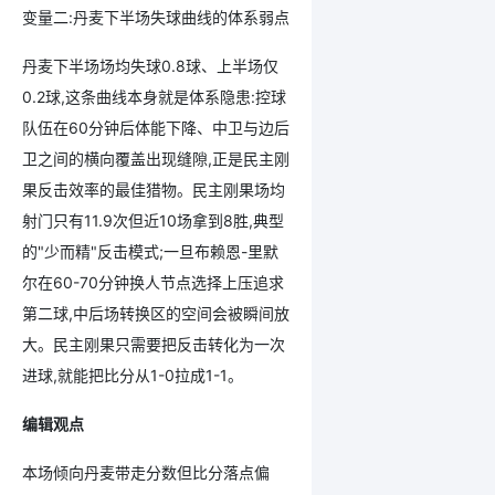
变量二:丹麦下半场失球曲线的体系弱点
丹麦下半场场均失球0.8球、上半场仅
0.2球,这条曲线本身就是体系隐患:控球
队伍在60分钟后体能下降、中卫与边后
卫之间的横向覆盖出现缝隙,正是民主刚
果反击效率的最佳猎物。民主刚果场均
射门只有11.9次但近10场拿到8胜,典型
的"少而精"反击模式;一旦布赖恩-里默
尔在60-70分钟换人节点选择上压追求
第二球,中后场转换区的空间会被瞬间放
大。民主刚果只需要把反击转化为一次
进球,就能把比分从1-0拉成1-1。
编辑观点
本场倾向丹麦带走分数但比分落点偏