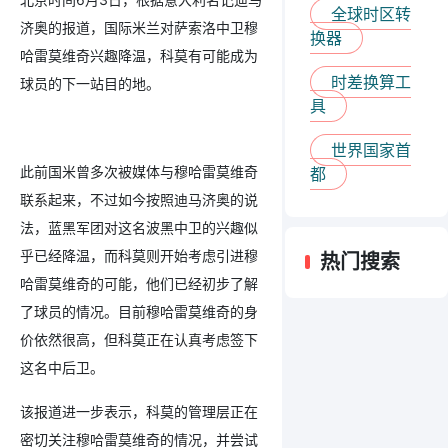
全球时区转
济奥的报道，国际米兰对萨索洛中卫穆
换器
哈雷莫维奇兴趣降温，科莫有可能成为
时差换算工
球员的下一站目的地。
具
世界国家首
此前国米曾多次被媒体与穆哈雷莫维奇
都
联系起来，不过如今按照迪马济奥的说
法，蓝黑军团对这名波黑中卫的兴趣似
乎已经降温，而科莫则开始考虑引进穆
热门搜索
哈雷莫维奇的可能，他们已经初步了解
了球员的情况。目前穆哈雷莫维奇的身
价依然很高，但科莫正在认真考虑签下
这名中后卫。
该报道进一步表示，科莫的管理层正在
密切关注穆哈雷莫维奇的情况，并尝试