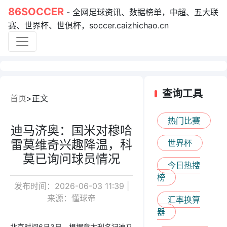
86SOCCER
- 全网足球资讯、数据榜单，中超、五大联
赛、世界杯、世俱杯，soccer.caizhichao.cn
查询工具
首页
正文
热门比赛
迪马济奥：国米对穆哈
雷莫维奇兴趣降温，科
世界杯
莫已询问球员情况
今日热搜
榜
发布时间：2026-06-03 11:39 |
来源：懂球帝
汇率换算
器
北京时间6月3日，根据意大利名记迪马