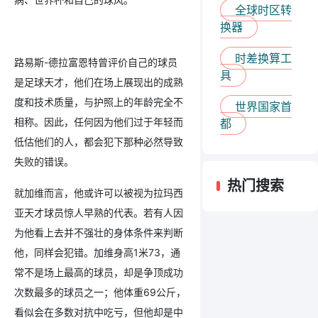
全球时区转
换器
时差换算工
路易斯-德拉富恩特曾评价自己的球员
具
是足球天才，他们在场上展现出的成熟
度和技术质量，与护照上的年龄完全不
世界国家首
相称。因此，任何因为他们过于年轻而
都
低估他们的人，都会犯下那种必然导致
失败的错误。
热门搜索
就加维而言，他或许可以被视为拉玛西
亚天才球员惊人早熟的代表。若有人因
为他看上去并不强壮的身体条件来判断
他，同样会犯错。加维身高1米73，通
常不是场上最高的球员，却是争顶成功
次数最多的球员之一；他体重69公斤，
看似会在多数对抗中吃亏，但他却是中