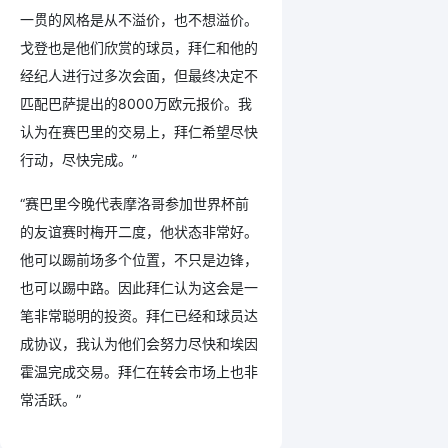
一贯的风格是从不溢价，也不想溢价。
戈登也是他们欣赏的球员，拜仁和他的
经纪人进行过多次会面，但最终决定不
匹配巴萨提出的8000万欧元报价。我
认为在赛巴里的交易上，拜仁希望尽快
行动，尽快完成。”
“赛巴里今晚代表摩洛哥参加世界杯前
的友谊赛时梅开二度，他状态非常好。
他可以踢前场多个位置，不只是边锋，
也可以踢中路。因此拜仁认为这会是一
笔非常聪明的投资。拜仁已经和球员达
成协议，我认为他们会努力尽快和埃因
霍温完成交易。拜仁在转会市场上也非
常活跃。”