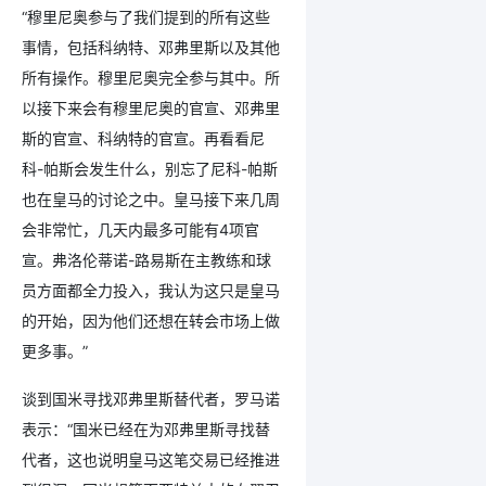
“穆里尼奥参与了我们提到的所有这些
事情，包括科纳特、邓弗里斯以及其他
所有操作。穆里尼奥完全参与其中。所
以接下来会有穆里尼奥的官宣、邓弗里
斯的官宣、科纳特的官宣。再看看尼
科-帕斯会发生什么，别忘了尼科-帕斯
也在皇马的讨论之中。皇马接下来几周
会非常忙，几天内最多可能有4项官
宣。弗洛伦蒂诺-路易斯在主教练和球
员方面都全力投入，我认为这只是皇马
的开始，因为他们还想在转会市场上做
更多事。”
谈到国米寻找邓弗里斯替代者，罗马诺
表示：“国米已经在为邓弗里斯寻找替
代者，这也说明皇马这笔交易已经推进