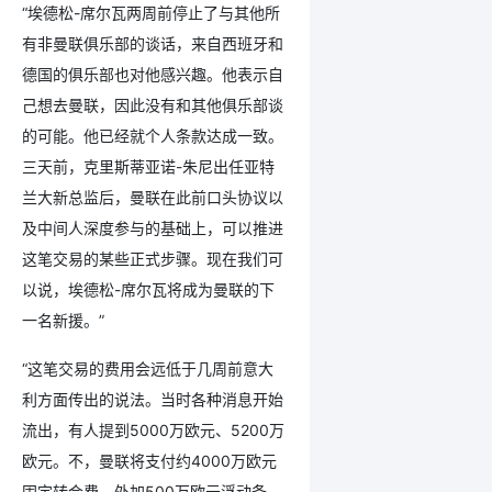
“埃德松-席尔瓦两周前停止了与其他所
有非曼联俱乐部的谈话，来自西班牙和
德国的俱乐部也对他感兴趣。他表示自
己想去曼联，因此没有和其他俱乐部谈
的可能。他已经就个人条款达成一致。
三天前，克里斯蒂亚诺-朱尼出任亚特
兰大新总监后，曼联在此前口头协议以
及中间人深度参与的基础上，可以推进
这笔交易的某些正式步骤。现在我们可
以说，埃德松-席尔瓦将成为曼联的下
一名新援。”
“这笔交易的费用会远低于几周前意大
利方面传出的说法。当时各种消息开始
流出，有人提到5000万欧元、5200万
欧元。不，曼联将支付约4000万欧元
固定转会费，外加500万欧元浮动条