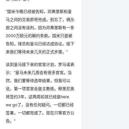
“国米今晚已经被告知，邓弗里斯和皇
马之间的交易即将完成。别忘了，俱乐
部之间没有谈判，因为邓弗里斯有一条
2000万欧元的解约条款。国米只是被
告知，球员和皇马已经达成协议。接下
来我们等待未来几天的正式步骤。”
谈到皇马接下来的官宣计划，罗马诺表
示：“皇马未来几周会有很多官宣。当
然，我们要等待选举结果，但我可以
说，第一项官宣会是主教练。穆里尼奥
将签约3年，这两周前就已经是here
we go了，没有任何疑问。一切都已经
签署，一切都完成了。现在只等官方公
告。”