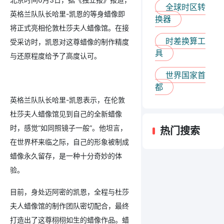
全球时区转
英格兰队队长哈里-凯恩的等身蜡像即
换器
将正式亮相伦敦杜莎夫人蜡像馆。在接
时差换算工
受采访时，凯恩对这尊蜡像的制作精度
具
与还原程度给予了高度认可。
世界国家首
都
英格兰队队长哈里-凯恩表示，在伦敦
杜莎夫人蜡像馆见到自己的全新蜡像
时，感觉“如同照镜子一般”。他坦言，
热门搜索
在世界杯来临之际，自己的形象被制成
蜡像永久留存，是一种十分奇妙的体
验。
目前，身处迈阿密的凯恩，全程与杜莎
夫人蜡像馆的制作团队密切配合，最终
打造出了这尊栩栩如生的蜡像作品。蜡