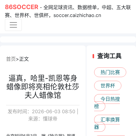
86SOCCER
- 全网足球资讯、数据榜单，中超、五大联
赛、世界杯、世俱杯，soccer.caizhichao.cn
查询工具
首页
正文
热门比赛
逼真，哈里-凯恩等身
蜡像即将亮相伦敦杜莎
世界杯
夫人蜡像馆
今日热搜
榜
发布时间：2026-06-03 08:50 |
来源：懂球帝
汇率换算
器
北京时间6月3日，据《独立报》报道，