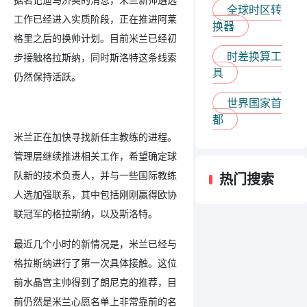
全球时区转
工作已经进入实质阶段，正在推进阿莱
换器
格里之后的换帅计划。目前米兰已经初
时差换算工
步接触格拉斯纳，同时斯洛特这条线索
具
仍然保持活跃。
世界国家首
都
米兰正在加快寻找新任主教练的进程。
管理层继续推进相关工作，希望确定球
队新的技术负责人，并与一些国际教练
热门搜索
人选加强联系，其中包括刚刚赢得欧协
联冠军的格拉斯纳，以及斯洛特。
最近几个小时的新情况是，米兰已经与
格拉斯纳进行了第一次具体接触。这位
前水晶宫主帅得到了朗尼克的推荐，目
前仍然是米兰心愿名单上非常靠前的名