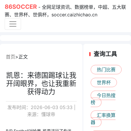
86SOCCER
- 全网足球资讯、数据榜单，中超、五大联
赛、世界杯、世俱杯，soccer.caizhichao.cn
查询工具
首页
正文
热门比赛
凯恩：来德国踢球让我
开阔眼界，也让我重新
世界杯
获得动力
今日热搜
榜
发布时间：2026-06-03 05:33 |
来源：懂球帝
汇率换算
器
B/R Football对哈里-凯恩进行了专访，