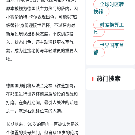
全球时区转
原本被视为德国队主力热门的萨内，因
换器
小将伦纳特-卡尔表现出色，可能以“超
时差换算工
级替补”身份迎接世界杯。不过萨内对
具
新角色展现出积极态度，不仅训练投
入、状态出色，还主动活跃更衣室气
世界国家首
氛，成为连接老将与年轻球员的重要人
都
物。
热门搜索
德国国脚们将从法兰克福飞往芝加哥，
在那里进行世界杯前最后阶段的备战和
打磨。在备战期间，最引人关注的话题
之一，就是右边锋位置的人选。
长期以来，30岁的萨内一直被认为是这
个位置的头号热门。但自从18岁的伦纳