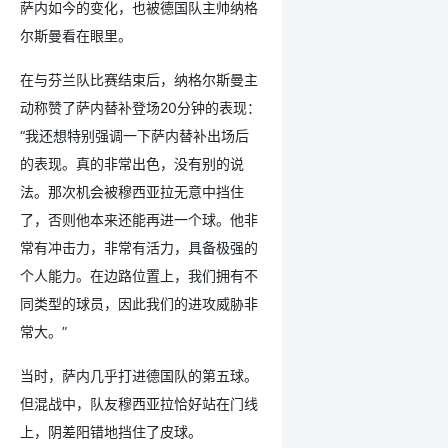
萨内如今的变化，也被德国队主帅纳格
尔斯曼看在眼里。
在与芬兰队比赛结束后，纳格尔斯曼主
动称赞了萨内替补登场20分钟的表现：
“我还想特别强调一下萨内替补出场后
的表现。真的非常出色，没有别的说
法。那次机会被穆西亚拉无意中挡住
了，否则他本来还能再进一个球。他非
常有冲击力，非常有活力，具备极强的
个人能力。在边路位置上，我们拥有不
同类型的球员，因此我们的进攻威胁非
常大。”
当时，萨内几乎打进德国队的第五球。
但混战中，队友穆西亚拉恰好站在门线
上，阴差阳错地挡住了皮球。