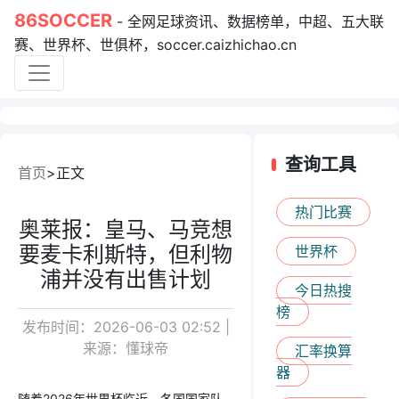
86SOCCER
- 全网足球资讯、数据榜单，中超、五大联
赛、世界杯、世俱杯，soccer.caizhichao.cn
查询工具
首页
正文
热门比赛
奥莱报：皇马、马竞想
要麦卡利斯特，但利物
世界杯
浦并没有出售计划
今日热搜
榜
发布时间：2026-06-03 02:52 |
来源：懂球帝
汇率换算
器
随着2026年世界杯临近，各国国家队