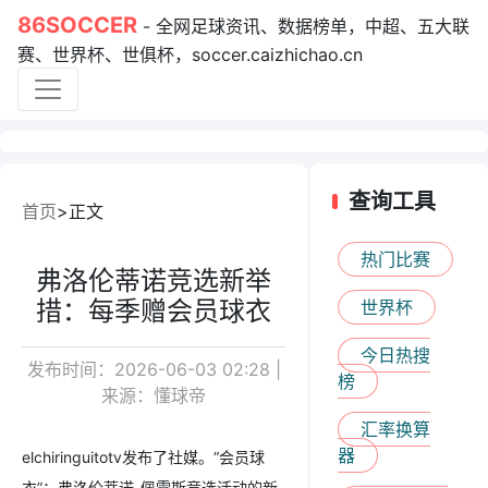
86SOCCER
- 全网足球资讯、数据榜单，中超、五大联
赛、世界杯、世俱杯，soccer.caizhichao.cn
查询工具
首页
正文
热门比赛
弗洛伦蒂诺竞选新举
措：每季赠会员球衣
世界杯
今日热搜
发布时间：2026-06-03 02:28 |
榜
来源：懂球帝
汇率换算
器
elchiringuitotv发布了社媒。“会员球
衣”：弗洛伦蒂诺-佩雷斯竞选活动的新