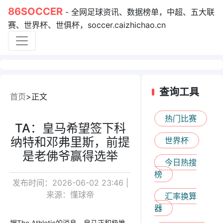
86SOCCER
- 全网足球资讯、数据榜单，中超、五大联
赛、世界杯、世俱杯，soccer.caizhichao.cn
查询工具
首页
正文
热门比赛
TA：皇马希望签下科
纳特和邓弗里斯，前提
世界杯
是老佛爷赢得选举
今日热搜
榜
发布时间：2026-06-02 23:46 |
来源：懂球帝
汇率换算
器
据The Athletic的消息，皇马正积极推