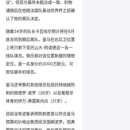
议”，但双方最终未能达成一致，利物
浦随后在他随法国队备战世界杯之前确
认了他的离队决定。
随着34岁的队长卡瓦哈尔预计将在6月
底合同到期后离队，皇马在右后卫位置
上将只剩下亚历山大-阿诺德这一名一
线队球员。俱乐部对该位置新援的理想
定位，是一名身价约3000万欧元、可
担任替补的球员。
皇马还考察的其他球员包括托特纳姆热
刺的佩德罗-波罗（26岁）以及葡萄牙
体育的伊万-弗雷斯内达（21岁）。
目前没有迹象表明热刺愿意以符合皇马
预算的价格出售西班牙国脚波罗。而弗
雷斯内达的情况类似，他与俱乐部的合