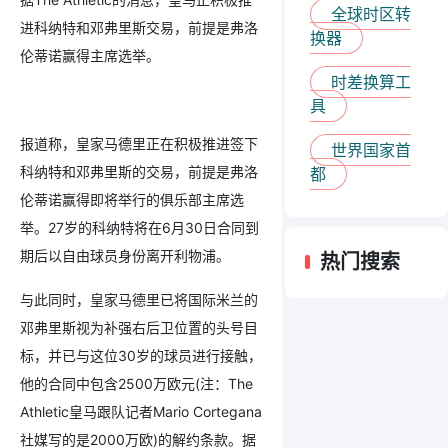
全球时区转
进科纳特和邓弗里斯交易，前提是弗洛
换器
伦蒂诺赢得主席选举。
时差换算工
具
报道称，皇家马德里正在积极推进签下
世界国家首
科纳特和邓弗里斯的交易，前提是弗洛
都
伦蒂诺赢得即将举行的俱乐部主席选
举。27岁的科纳特将在6月30日合同到
期后以自由球员身份离开利物浦。
热门搜索
与此同时，皇家马德里已将国际米兰的
邓弗里斯视为补强右后卫位置的头号目
标，并已与这位30岁的球员进行接触，
他的合同中包含2500万欧元(注：The
Athletic皇马跟队记者Mario Cortegana
社媒写的是2000万欧)的解约条款。据