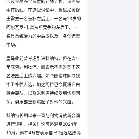
涉及今夏多个位置的补强计划，重点集
中在防线。在这些讨论中，穆里尼奥提
出需要一名替补右后卫、一名与23岁的
阿尔瓦罗-卡雷拉斯竞争的左后卫、一
名具备统治力的中后卫以及一名创造型
中场。
皇马此前曾考虑引进科纳特，但在去年
年底曾向利物浦方面表示不再对签下这
名法国后卫感兴趣。如今随着球队寻找
中卫补强人选，加之阿拉巴今夏将自由
转会离队，以及米利唐持续受到伤病困
扰，俱乐部重新燃起了对他的兴趣。
科纳特长期以来一直与利物浦就新合同
进行谈判，相关讨论可追溯至2024年
10月。他在4月曾表示自己“接近达成协