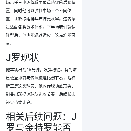
场出任三中场体系里偏重防守的后腰位
置，同时他可以胜任中场三个不同位
置，让教练组排兵布阵更从容。这名球
员适配各类战术体系，下半场我们微调
阵型后，他也能迅速适应，这点难能可
贵。
J罗现状
他本场出战45分钟，发挥稳健。有的球
员依靠球商与传球梳理比赛节奏，哈梅
斯正是这类球员，他的传球功底顶尖，
能靠出球提速球队进攻节奏，后续状态
还会持续走高。
相关后续问题：J
罗与金特罗能否