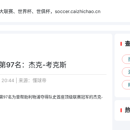
世界杯、世俱杯，soccer.caizhichao.cn
第97名：杰克-考克斯
 20:44 | 来源：懂球帝
第97名为曾帮助利物浦夺得队史首座顶级联赛冠军的杰克-