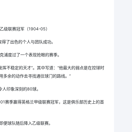
乙级联赛冠军（1904-05）
取得了出色的个人与团队成功。
莱克浦度过了一个表现抢眼的赛季。
发挥不稳定的天才”。其中写道：“他最大的弱点是在控球时
用多余的动作去寻找通往球门的路线。”
令人印象深刻的80球。
-01赛季赢得英格兰甲级联赛冠军，这是俱乐部历史上的首
即便球队随后降入乙级联赛。