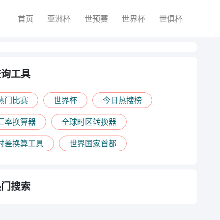
首页
亚洲杯
世预赛
世界杯
世俱杯
查询工具
热门比赛
世界杯
今日热搜榜
汇率换算器
全球时区转换器
时差换算工具
世界国家首都
热门搜索