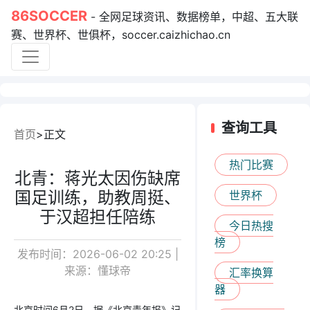
86SOCCER
- 全网足球资讯、数据榜单，中超、五大联
赛、世界杯、世俱杯，soccer.caizhichao.cn
查询工具
首页
正文
热门比赛
北青：蒋光太因伤缺席
国足训练，助教周挺、
世界杯
于汉超担任陪练
今日热搜
榜
发布时间：2026-06-02 20:25 |
来源：懂球帝
汇率换算
器
北京时间6月2日，据《北京青年报》记