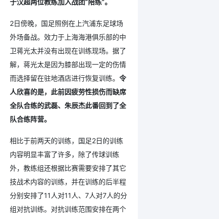
于汉超两位教练加入战团“陪练”。
2日傍晚，国足照例在上汽浦东足球场
外场备战。效力于上海海港俱乐部的中
卫蒋光太并没有出现在训练现场。据了
解，蒋光太是因为膝部出现一定的伤情
而选择留在驻地酒店进行恢复训练。
令
人欣喜的是，此前因疲劳性损伤而缺席
全队合练的武磊、朱辰杰此番回到了全
队合练阵营。
相比于前两天的训练，国足2日的训练
内容明显丰富了许多，除了传球训练
外，教练组还根据比赛需要安排了其它
技战术内容的训练，并在训练的后半程
分别安排了11人对11人、7人对7人的分
组对抗训练。对抗训练范围安排在两个